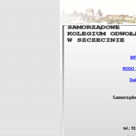
BI
RODO -
Dek
Samorządo
tel.: 9